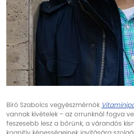
Bíró Szabolcs vegyészmérnök
Vitaminip
vannak kivételek – az orrunknál fogva ve
feszesebb lesz a bőrünk, a várandós ki
kognitív képességeinek javítására szolg