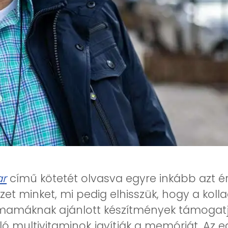
ar
című kötetét olvasva egyre inkább azt é
zet minket, mi pedig elhisszük, hogy a koll
smamáknak ajánlott készítmények támogatjá
áló multivitaminok javítják a memóriát. Az