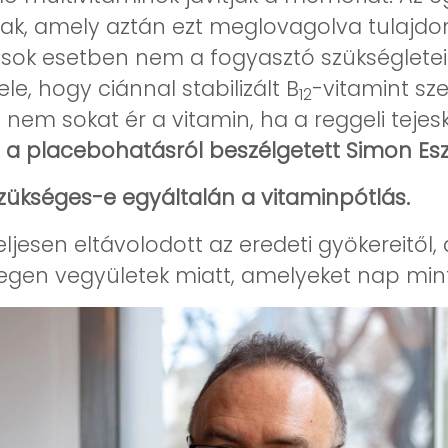
ak, amely aztán ezt meglovagolva tulajdo
sok esetben nem a fogyasztó szükségleteih
le, hogy ciánnal stabilizált B
-vitamint sz
12
nem sokat ér a vitamin, ha a reggeli tejesk
s a placebohatásról beszélgetett Simon Esz
zükséges-e egyáltalán a vitaminpótlás.
jesen eltávolodott az eredeti gyökereitől
egen vegyületek miatt, amelyeket nap mint