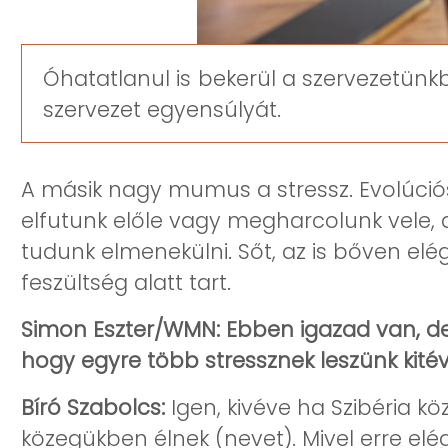
Óhatatlanul is bekerül a szervezetünk
szervezet egyensúlyát.
A másik nagy mumus a stressz. Evolúciós 
elfutunk előle vagy megharcolunk vele, 
tudunk elmenekülni. Sőt, az is bőven el
feszültség alatt tart.
Simon Eszter/WMN: Ebben igazad van, de a
hogy egyre több stressznek leszünk kité
Bíró Szabolcs:
Igen, kivéve ha Szibéria k
közegükben élnek (nevet). Mivel erre elé