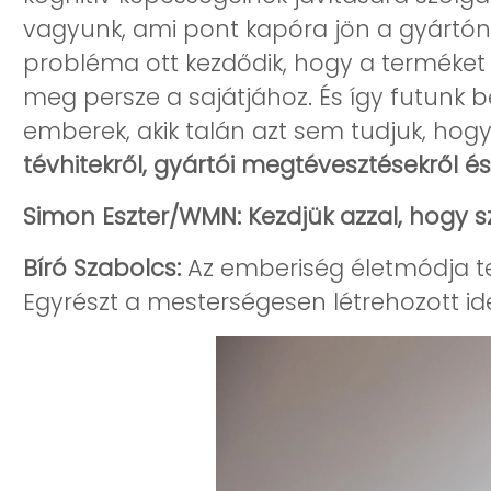
vagyunk, ami pont kapóra jön a gyártón
probléma ott kezdődik, hogy a terméket 
meg persze a sajátjához. És így futunk be
emberek, akik talán azt sem tudjuk, hogy 
tévhitekről, gyártói megtévesztésekről é
Simon Eszter/WMN: Kezdjük azzal, hogy s
Bíró Szabolcs:
Az emberiség életmódja tel
Egyrészt a mesterségesen létrehozott id