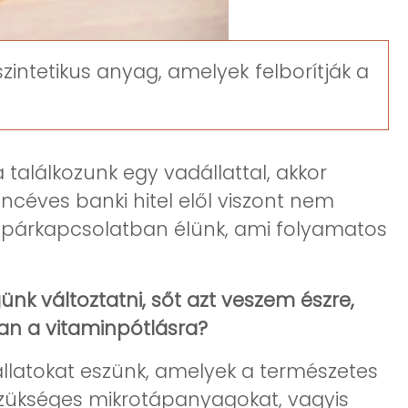
intetikus anyag, amelyek felborítják a
találkozunk egy vadállattal, akkor
ncéves banki hitel elől viszont nem
an párkapcsolatban élünk, ami folyamatos
nk változtatni, sőt azt veszem észre,
van a vitaminpótlásra?
állatokat eszünk, amelyek a természetes
a szükséges mikrotápanyagokat, vagyis