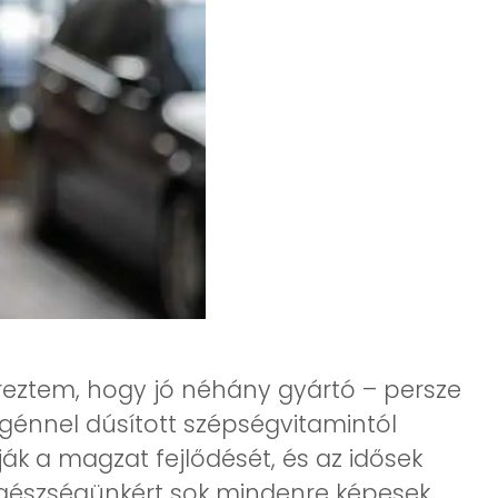
reztem, hogy jó néhány gyártó – persze
agénnel dúsított szépségvitamintól
k a magzat fejlődését, és az idősek
 egészségünkért sok mindenre képesek