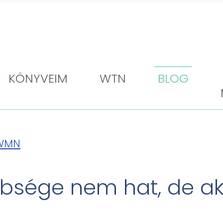
KÖNYVEIM
WTN
BLOG
WMN
bbsége nem hat, de ak