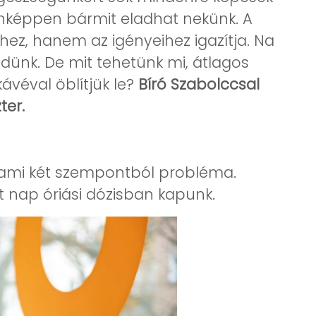
nképpen bármit eladhat nekünk. A
ez, hanem az igényeihez igazítja. Na
edünk. De mit tehetünk mi, átlagos
ávéval öblítjük le?
Bíró Szabolccsal
ter.
, ami két szempontból probléma.
 nap óriási dózisban kapunk.