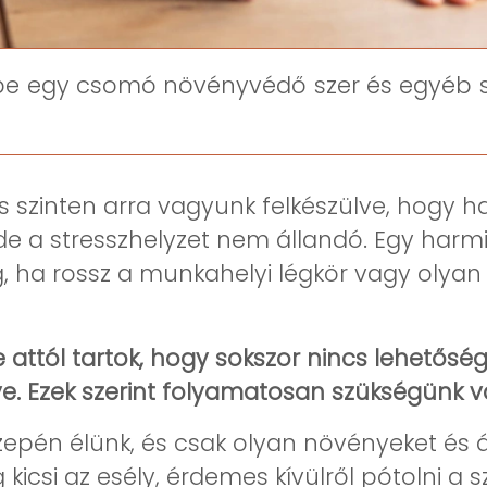
be egy csomó növényvédő szer és egyéb sz
szinten arra vagyunk felkészülve, hogy ha 
de a stresszhelyzet nem állandó. Egy harmi
ég, ha rossz a munkahelyi légkör vagy oly
ttól tartok, hogy sokszor nincs lehetőségü
ve. Ezek szerint folyamatosan szükségünk 
özepén élünk, és csak olyan növényeket és 
g kicsi az esély, érdemes kívülről pótolni 