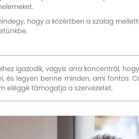
melemeket.
degy, hogy a közértben a szalag mellett
zetünkbe.
ihez igazodik, vagyis arra koncentrál, hog
nni, és legyen benne minden, ami fontos.
m eléggé támogatja a szervezetet.