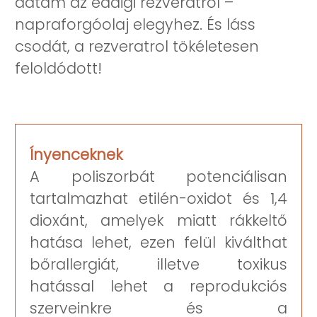
adtam az eddigi rezveratrol –
napraforgóolaj elegyhez. És láss
csodát, a rezveratrol tökéletesen
feloldódott!
Ínyenceknek
A poliszorbát potenciálisan
tartalmazhat etilén-oxidot és 1,4
dioxánt, amelyek miatt rákkeltő
hatása lehet, ezen felül kiválthat
bőrallergiát, illetve toxikus
hatással lehet a reprodukciós
szerveinkre és a