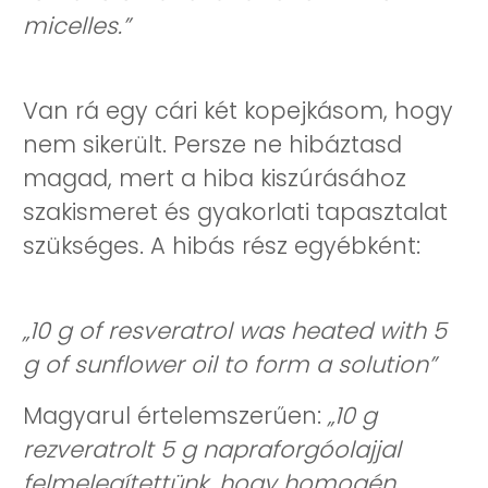
micelles.”
Van rá egy cári két kopejkásom, hogy
nem sikerült. Persze ne hibáztasd
magad, mert a hiba kiszúrásához
szakismeret és gyakorlati tapasztalat
szükséges. A hibás rész egyébként:
„10 g of resveratrol was heated with 5
g of sunflower oil to form a solution”
Magyarul értelemszerűen:
„10 g
rezveratrolt 5 g napraforgóolajjal
felmelegítettünk, hogy homogén