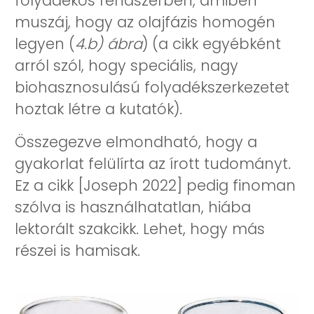
folyadékos rendszerben, amiben
muszáj, hogy az olajfázis homogén
legyen (
4.b) ábra
) (a cikk egyébként
arról szól, hogy speciális, nagy
biohasznosulású folyadékszerkezetet
hoztak létre a kutatók).
Összegezve elmondható, hogy a
gyakorlat felülírta az írott tudományt.
Ez a cikk [Joseph 2022] pedig finoman
szólva is használhatatlan, hiába
lektorált szakcikk. Lehet, hogy más
részei is hamisak.