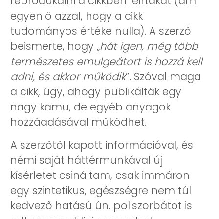
reprodukálni a cikkben leírtakat (ami
egyenlő azzal, hogy a cikk
tudományos értéke nulla). A szerző
beismerte, hogy „
hát igen, még több
természetes emulgeátort is hozzá kell
adni, és akkor működik
”. Szóval maga
a cikk, úgy, ahogy publikálták egy
nagy kamu, de egyéb anyagok
hozzáadásával működhet.
A szerzőtől kapott információval, és
némi saját háttérmunkával új
kísérletet csináltam, csak immáron
egy szintetikus, egészségre nem túl
kedvező hatású ún. poliszorbátot is