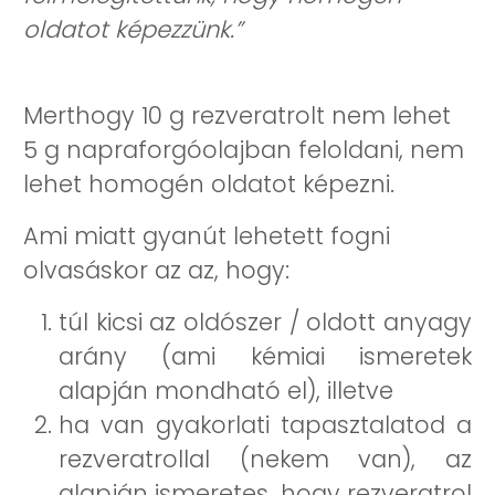
oldatot képezzünk.”
Merthogy 10 g rezveratrolt nem lehet
5 g napraforgóolajban feloldani, nem
lehet homogén oldatot képezni.
Ami miatt gyanút lehetett fogni
olvasáskor az az, hogy:
túl kicsi az oldószer / oldott anyagy
arány (ami kémiai ismeretek
alapján mondható el), illetve
ha van gyakorlati tapasztalatod a
rezveratrollal (nekem van), az
alapján ismeretes, hogy rezveratrol