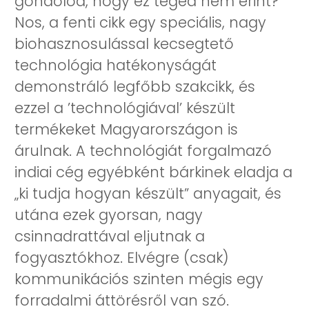
gondolod, hogy ez téged nem érint?
Nos, a fenti cikk egy speciális, nagy
biohasznosulással kecsegtető
technológia hatékonyságát
demonstráló legfőbb szakcikk, és
ezzel a ’technológiával’ készült
termékeket Magyarországon is
árulnak. A technológiát forgalmazó
indiai cég egyébként bárkinek eladja a
„ki tudja hogyan készült” anyagait, és
utána ezek gyorsan, nagy
csinnadrattával eljutnak a
fogyasztókhoz. Elvégre (csak)
kommunikációs szinten mégis egy
forradalmi áttörésről van szó.