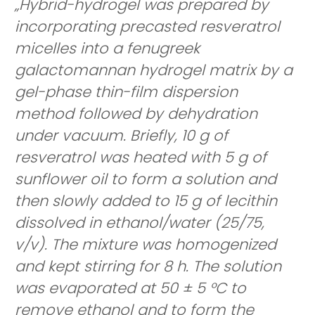
„Hybrid-hydrogel was prepared by
incorporating precasted resveratrol
micelles into a fenugreek
galactomannan hydrogel matrix by a
gel-phase thin-film dispersion
method followed by dehydration
under vacuum. Briefly, 10 g of
resveratrol was heated with 5 g of
sunflower oil to form a solution and
then slowly added to 15 g of lecithin
dissolved in ethanol/water (25/75,
v/v). The mixture was homogenized
and kept stirring for 8 h. The solution
was evaporated at 50 ± 5 °C to
remove ethanol and to form the